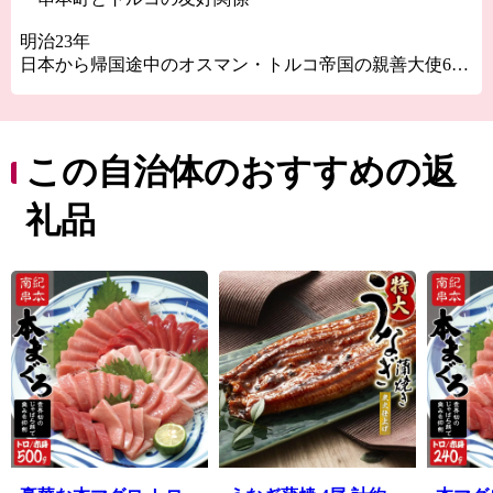
明治23年
日本から帰国途中のオスマン・トルコ帝国の親善大使600
名以上が乗船していた船、
エルトゥールル号が台風のため串本町沖で座礁するとい
う事故がありました。
この自治体のおすすめの返
この事故は日本で最大規模の海難事故として知られてい
ます。
礼品
事故の際に救助を行ったのが串本の大島の住民でした。
住民たちの懸命な救助活動により、翌年には生存した69
名が帰国することが出来ました。
昭和60年
イラン・イラク戦争が行われていた当時、
出国しようとしていた200名以上の日本人が満席のためイ
ランの空港に残されてしまいました。
安全が確保できないと日本からの救援も来ない中、助け
てくれたのがトルコ共和国でした。
2機の救援機がトルコから救援に訪れ、残された日本人を