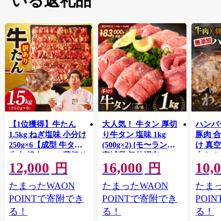
いる返礼品
【1位獲得】牛たん
大人気！ 牛タン 厚切
ハンバー
1.5kg ねぎ塩味 小分け
り牛タン 塩味 1kg
豚肉 
250g×6【成型 牛タン
(500g×2) [モ〜ランド
け 真
牛肉 焼肉 BBQ 薄切り
宮城県 気仙沼市
大きめ
12,000
16,000
10,
ぎゅうたん スライス
20564660] 肉 牛肉 精肉
保存料
円
円
訳あり サイズ不揃
牛たん 牛タン塩 牛た
淡路島
たまったWAON
たまったWAON
たまっ
い】 G4721
ん塩 冷凍 焼肉 BBQ ア
ポーク 
ウトドア バーベキュ
き肉 
POINTで寄附でき
POINTで寄附でき
POI
ー 厚切り タン
ず 惣
る！
る！
る！
まみ 