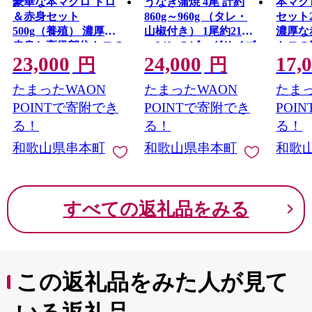
日本まで送り届けたのです。
豪華な本マグロ トロ
うなぎ蒲焼 4尾 計約
本マグ
イランには、トルコ人も多く在住していましたが優先的
＆赤身セット
860g～960g （タレ・
セット
に日本人を航空機に搭乗させ、
500g（養殖） 濃厚な
山椒付き） 1尾約215g
濃厚な
自分たちトルコ人は1週間をかけ、陸路で帰国しました。
赤身と高級部位トロの
～240gのビッグサイズ
トロの
23,000
24,000
17,
鮪好きにはたまらない
鰻 うなぎ うなぎの蒲
らない
円
円
トルコではエルトゥールル号の出来事がずっと語り継が
セット 高級 クロマグ
焼 炭火焼き 炭火 中国
×北山
れており、約100年後にその恩返しとして日本人を救った
たまったWAON
たまったWAON
たまっ
ロ まぐろ マグロ 鮪 中
産
グロ
のです。
トロ 赤身 柵 サク マグ
POINTで寄附でき
POINTで寄附でき
POI
その後もお互いに支援しあい友好関係が続いています。
ロ中トロ 豪華
る！
る！
る！
慰霊碑の設立や、トルコとの共同映画製作によってトル
和歌山県串本町
和歌山県串本町
和歌
コと串本町の友好関係は後世に伝えられています。
すべての返礼品をみる
この返礼品をみた人が見て