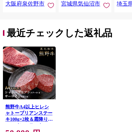
大阪府泉佐野市
宮城県気仙沼市
埼玉
んのお
お中元
贈答
最近チェックした返礼品
熊野牛A4以上ヒレシ
ャトーブリアンステー
キ100g×2枚＆霜降りサ
ーロインステーキ
180g×2枚