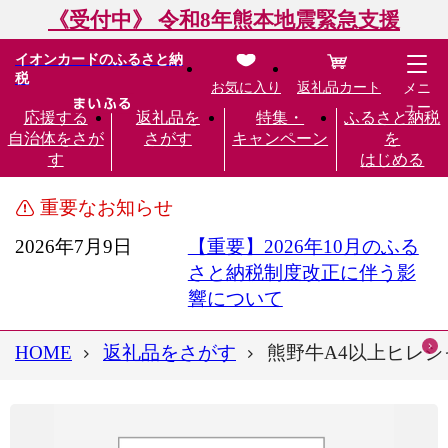
《受付中》 令和8年熊本地震緊急支援
イオンカードのふるさと納
税
お気に入り
返礼品カート
メニ
ュー
応援する
返礼品を
特集・
ふるさと納税
自治体をさが
さがす
キャンペーン
を
す
はじめる
重要なお知らせ
2026年7月9日
【重要】2026年10月のふる
さと納税制度改正に伴う影
響について
HOME
返礼品をさがす
熊野牛A4以上ヒレシ