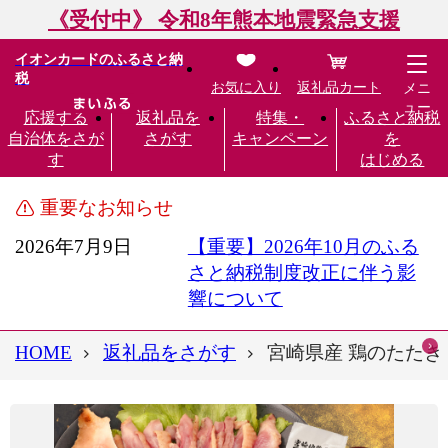
《受付中》 令和8年熊本地震緊急支援
イオンカードのふるさと納
税
お気に入り
返礼品カート
メニ
ュー
応援する
返礼品を
特集・
ふるさと納税
自治体をさが
さがす
キャンペーン
を
す
はじめる
重要なお知らせ
2026年7月9日
【重要】2026年10月のふる
さと納税制度改正に伴う影
響について
HOME
返礼品をさがす
宮崎県産 鶏のたたき 