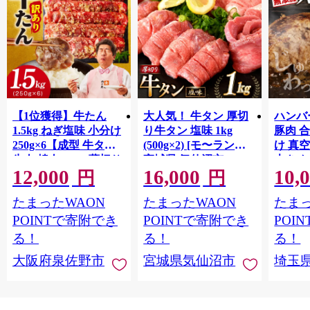
【1位獲得】牛たん
大人気！ 牛タン 厚切
ハンバー
1.5kg ねぎ塩味 小分け
り牛タン 塩味 1kg
豚肉 
250g×6【成型 牛タン
(500g×2) [モ〜ランド
け 真
牛肉 焼肉 BBQ 薄切り
宮城県 気仙沼市
大きめ
12,000
16,000
10,
ぎゅうたん スライス
20564660] 肉 牛肉 精肉
保存料
円
円
訳あり サイズ不揃
牛たん 牛タン塩 牛た
淡路島
たまったWAON
たまったWAON
たまっ
い】 G4721
ん塩 冷凍 焼肉 BBQ ア
ポーク 
ウトドア バーベキュ
き肉 
POINTで寄附でき
POINTで寄附でき
POI
ー 厚切り タン
ず 惣
る！
る！
る！
まみ 
大阪府泉佐野市
宮城県気仙沼市
埼玉
んのお
お中元
贈答