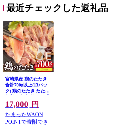
最近チェックした返礼品
宮崎県産 鶏のたたき
合計700g以上(13パッ
ク) 鶏のたたき たたき
鳥刺し 鶏肉 鶏 とり 惣
17,000
菜 おつまみ 晩酌 パッ
円
ク 小分け 個包装 簡単
たまったWAON
手軽 宮崎 名物 冷凍 お
取り寄せ グルメ
POINTで寄附でき