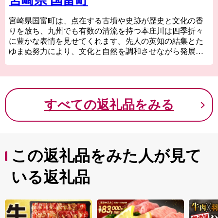
宮崎県 国富町
宮崎県国富町は、点在する古墳や史跡が歴史と文化の香
りを放ち、九州でも有数の清流を持つ本庄川は四季折々
に豊かな表情を見せてくれます。先人の英知の結集とた
ゆまぬ努力により、文化と自然を調和させながら発展し
てきた町です。
産業面では、農業基盤整備と農家経営の充実に力を注
ぎ、米、施設・露地野菜、畜産など農業を基幹産業とし
ています。また、多くの誘致企業が立地し、温暖な気候
すべての返礼品をみる
の中、豊富な人材と自然(清流)を活かし発展しています。
これからも「人がつながる 未来につながる 元気なま
ち 国富」をキャッチフレーズに、農業・商業・工業が
さらに元気あふれる町づくりを進めていきます。
この返礼品をみた人が見て
どうぞ、国富町の特産品をご堪能ください。
いる返礼品