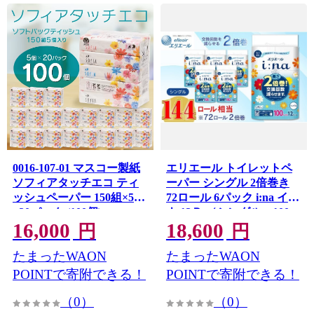
0016-107-01 マスコー製紙
エリエール トイレットペ
ソフィアタッチエコ ティ
ーパー シングル 2倍巻き
ッシュペーパー 150組×5個
72ロール 6パック i:na イー
×20パック (100個)
ナ 12Ｒ （シングル・100
16,000
18,600
ｍ） × 6パック 日用品 消
円
円
耗品 新生活 備蓄 防災 愛媛
たまったWAON
たまったWAON
県 四国中央市
POINTで寄附できる！
POINTで寄附できる！
（0）
（0）