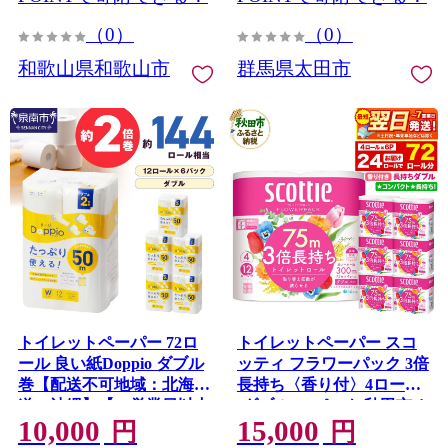
（0）
（0）
和歌山県和歌山市
群馬県太田市
トイレットペーパー 72ロ
トイレットペーパー スコ
ール 良い紙Doppio ダブル
ッティ フラワーパック 3倍
巻【配送不可地域：北海
長持ち〈香り付〉4ロール
道・沖縄】【60営業日以内
(ダブル)×6パック 秋田市オ
10,000
15,000
に発送】【020D-010】
リジナル 最短翌日発送 [ス
円
円
コッティ フラワーパック