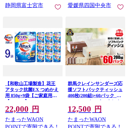
ト そのまま飾れる ティシ
静岡県富士宮市
愛媛県四国中央市
ュー 花粉症 備蓄 防災 指定
日配送 5個ポリ×12パック
日用品 新生活 消耗品 愛媛
県 四国中央市
【和歌山工場製造】花王
群馬クレインサンダーズ応
アタック抗菌EX つめかえ
援ソフトパックティッシュ
用 850g×9袋【ご家庭用】
400枚(200組)×60パック_テ
【KAO66】
ィッシュ ペーパー まとめ
22,000
12,500
買い 消耗品 日用品 群馬県
円
円
太田市 送料無料
たまったWAON
たまったWAON
【1422589】
POINTで寄附できる！
POINTで寄附できる！