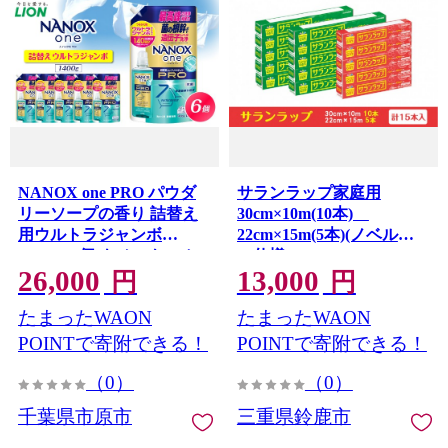
NANOX one PRO パウダ
サランラップ家庭用
リーソープの香り 詰替え
30cm×10m(10本)
用ウルトラジャンボ
22cm×15m(5本)(ノベルテ
1,400g×6個 ナノックス セ
ィ仕様)
26,000
13,000
ット ナノックスワン ライ
円
円
オン LION 洗濯 洗剤 洗濯
たまったWAON
たまったWAON
洗剤 液体洗剤 日用品 消耗
品 本体 詰め替え 詰替え つ
POINTで寄附できる！
POINTで寄附できる！
めかえ 衣類 洋服 抗菌 消臭
（0）
（0）
ニオイ対策 部屋干し 皮脂
汚れ 襟袖汚れ 食べこぼし
千葉県市原市
三重県鈴鹿市
汚れ