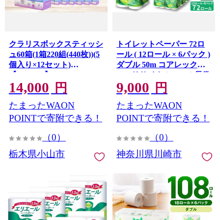
クラリスボックスティッシ
トイレットペーパー 72ロ
ュ60箱(1箱220組(440枚))(5
ール ( 12ロール × 6パック )
個入り×12セット)
ダブル 50m コアレックス
【1256759】
FSCリサイクルロール長巻
14,000
9,000
タイプ 再生紙 100％ 日用
円
円
品 消耗品 防災 備蓄 トイレ
たまったWAON
たまったWAON
ットペーパー トイレ 神奈
川県 川崎市 トイレットペ
POINTで寄附できる！
POINTで寄附できる！
ーパー 新生活 生活雑貨 生
（0）
（0）
活用品 といれっとぺーぱ
ー 長持ち 長巻き まとめ 非
栃木県小山市
神奈川県川崎市
常 便利 サステナブル エコ
トイレットペーパー 人気
おすすめ