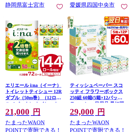
静岡県富士宮市
愛媛県四国中央市
エリエール i:na（イーナ）
ティッシュペーパー スコ
トイレットティシュー 12R
ッティ フラワーボックス
ダブル（50m巻）（12ロー
250組 60箱(5箱×12パック)
ル×6パック） トイレット
ティッシュ 日用品 最短翌
21,000
29,000
ペーパー 2倍 巻 エコ フロ
日発送 [ティッシュ スコッ
円
円
ーラル 日用品 トイレ 香り
ティ(SCOTTIE) スコッテ
たまったWAON
たまったWAON
付き 新生活 備蓄 防災 消耗
ィティシュー] 秋田県秋田
品 生活雑貨 生活用品 コン
市
POINTで寄附できる！
POINTで寄附できる！