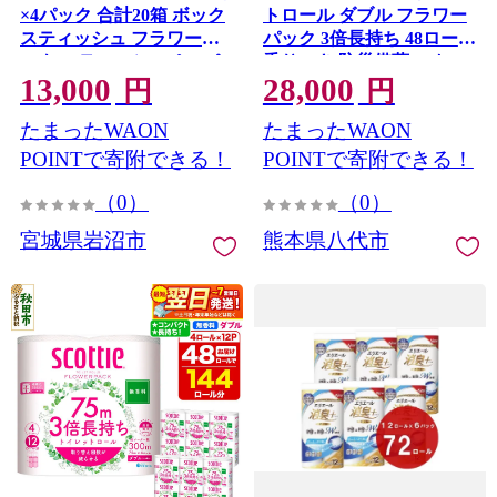
×4パック 合計20箱 ボック
トロール ダブル フラワー
スティッシュ フラワーボ
パック 3倍長持ち 48ロール
ックス ティッシュペーパ
香りつき 防災備蓄 ストッ
13,000
28,000
ー BOXティッシュ 箱ティ
ク 備蓄 新生活 防災 消耗品
円
円
ッシュ 日用品 消耗品 生活
生活用品 日用消耗品 日用
たまったWAON
たまったWAON
用品 常備品 必需品 日本製
品 トイレットペーパー
防災備蓄 備蓄 防災 てぃっ
【順次発送】
POINTで寄附できる！
POINTで寄附できる！
しゅぺーぱー てぃっしゅ
（0）
（0）
ティッシュ 宮城県 岩沼市
宮城県岩沼市
熊本県八代市