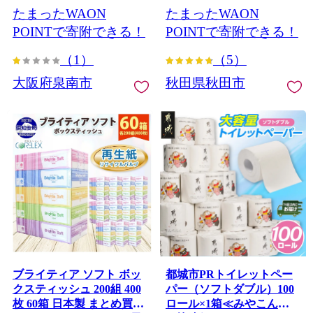
たまったWAON
たまったWAON
トイレットペーパー 日本
製紙クレシア 新生活] 秋田
POINTで寄附できる！
POINTで寄附できる！
県秋田市
（1）
（5）
大阪府泉南市
秋田県秋田市
ブライティア ソフト ボッ
都城市PRトイレットペー
クスティッシュ 200組 400
パー（ソフトダブル）100
枚 60箱 日本製 まとめ買い
ロール×1箱≪みやこんじ