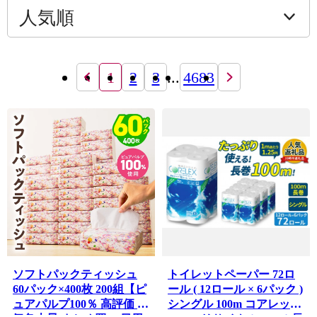
1
2
3
...
4683
ソフトパックティッシュ
トイレットペーパー 72ロ
60パック×400枚 200組【ピ
ール ( 12ロール × 6パック )
ュアパルプ100％ 高評価 人
シングル 100m コアレック