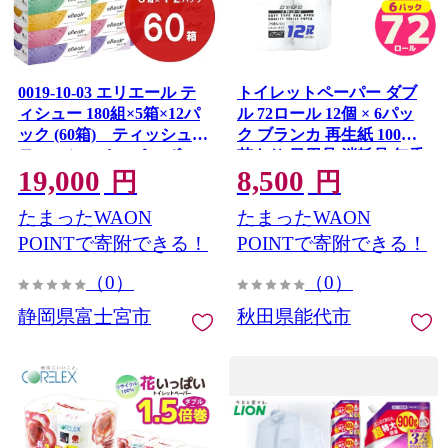
0019-10-03 エリエール テ
トイレットペーパー ダブ
ィシュー 180組×5箱×12パ
ル 72ロール 12個 × 6パッ
ック (60箱) ティッシュ
ク ブランカ 再生紙 100％
ティッシュペーパー ボッ
芯あり 日用品 消耗品 無香
19,000
8,500
クスティッシュ パルプ
料 生活用品 備蓄 秋田県 能
円
円
100% 日用品 消耗品 生活
代市 送料無料 《能代製
たまったWAON
たまったWAON
必需品
紙》
POINTで寄附できる！
POINTで寄附できる！
（0）
（0）
静岡県富士宮市
秋田県能代市