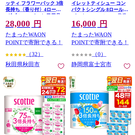
ッティ フラワーパック 3倍
イレットティシュー コン
長持ち〈香り付〉4ロール
パクトシングル 8ロール×8
(ダブル)×12パック 日用品
パック 64ロール 1.5倍巻
28,000
16,000
最短翌日発送 [スコッティ
82.5m トイレットペーパー
円
円
フラワーパック トイレッ
シングル パルプ100％ 香り
たまったWAON
たまったWAON
トペーパー 日本製紙クレ
つき 日用品 消耗品 備蓄
シア] 秋田県秋田市
POINTで寄附できる！
POINTで寄附できる！
（32）
（0）
秋田県秋田市
静岡県富士宮市