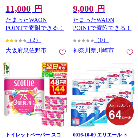
気急上昇 まとめ買い 日用
スFSCリサイクルロール長
11,000
9,000
品 常備品 てぃっしゅ 備蓄
巻タイプ 再生紙 100％ 日
円
円
防災 箱なし】 010B1754
用品 消耗品 防災 備蓄 トイ
たまったWAON
たまったWAON
レットペーパー トイレ 神
奈川県 川崎市 トイレット
POINTで寄附できる！
POINTで寄附できる！
ペーパー 新生活 生活雑貨
（2）
（0）
生活用品 といれっとぺー
ぱー 長持ち 長巻き まとめ
大阪府泉佐野市
神奈川県川崎市
非常 便利 サステナブル エ
コ トイレットペーパー 人
気 おすすめ
トイレットペーパー スコ
0016-10-09 エリエール ト