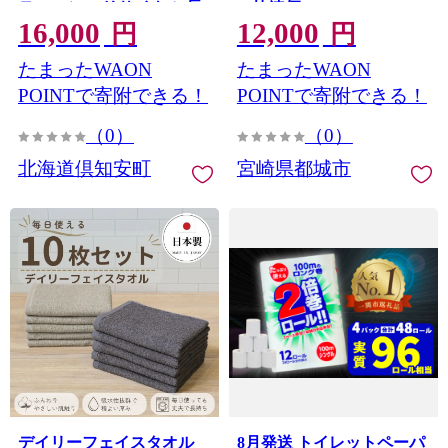
ティッシュ リサイクル 長
ょ快速便≫_12-I5-TP100-R
16,000
12,000
持 防災 常備品 日用雑貨 消
円
円
耗品 生活必需品 備蓄 ペー
たまったWAON
たまったWAON
パー 紙 北海道 倶知安町 日
用品
POINTで寄附できる！
POINTで寄附できる！
（0）
（0）
北海道倶知安町
宮崎県都城市
デイリーフェイスタオル
8月発送 トイレットペーパ