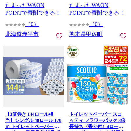
たまったWAON
たまったWAON
消耗品 備蓄 日用品 生活必
とめ買い 備蓄 防災 ストッ
需品 北海道 赤平市
ク 熊本県 甲佐町【ZC】
POINTで寄附できる！
POINTで寄附できる！
【価格改定XB】
（0）
（0）
北海道赤平市
熊本県甲佐町
【3倍巻き 144ロール相
トイレットペーパー スコ
当】シングル 48ロール 170
ッティ フラワーパック 3倍
ｍ トイレットペーパー ロ
長持ち〈香り付〉4ロール