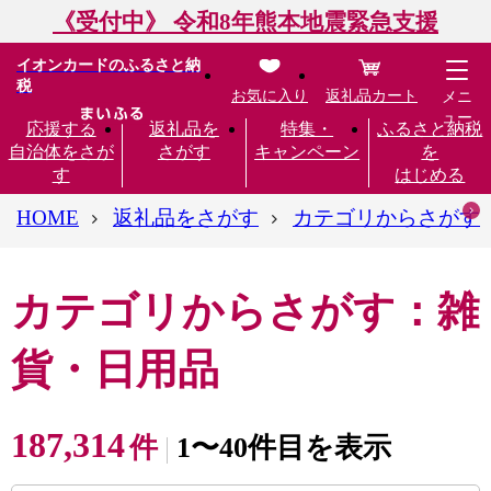
《受付中》 令和8年熊本地震緊急支援
イオンカードのふるさと納
税
お気に入り
返礼品カート
メニ
ュー
応援する
返礼品を
特集・
ふるさと納税
自治体をさが
さがす
キャンペーン
を
す
はじめる
HOME
返礼品をさがす
カテゴリからさがす
カテゴリからさがす：雑
貨・日用品
187,314
件
1〜40件目を表示