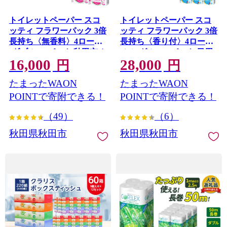
トイレットペーパー スコ
トイレットペーパー スコ
ッティ フラワーパック 3倍
ッティ フラワーパック 3倍
長持ち〈無香料〉4ロール
長持ち〈香り付〉4ロール
(ダブル)×6パック 秋田市オ
(シングル)×12パック 日用
16,000
28,000
リジナル 最短翌日発送 [ス
品 最短翌日発送 [スコッテ
円
円
コッティ フラワーパック
ィ フラワーパック トイレ
たまったWAON
たまったWAON
トイレットペーパー 日本
ットペーパー 日本製紙ク
製紙クレシア 新生活] 秋田
レシア 新生活] 秋田県秋田
POINTで寄附できる！
POINTで寄附できる！
県秋田市
市
（49）
（6）
秋田県秋田市
秋田県秋田市