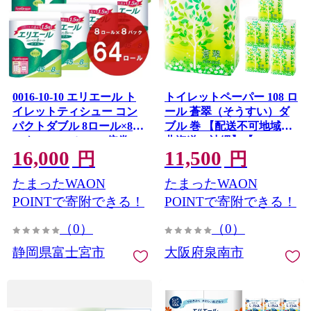
0016-10-10 エリエール ト
トイレットペーパー 108 ロ
イレットティシュー コン
ール 蒼翠（そうすい）ダ
パクトダブル 8ロール×8パ
ブル 巻 【配送不可地域：
ック 64ロール 1.5倍巻
北海道・沖縄】【020D-
16,000
11,500
45m トイレットペーパー
006】
円
円
ダブル パルプ100％ 香りつ
たまったWAON
たまったWAON
き 日用品 消耗品 備蓄
POINTで寄附できる！
POINTで寄附できる！
（0）
（0）
静岡県富士宮市
大阪府泉南市