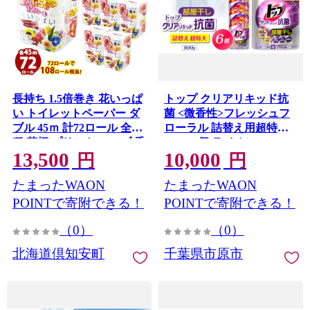
長持ち 1.5倍巻き 花いっぱ
トップ クリアリキッド抗
い トイレットペーパー ダ
菌 <微香性>フレッシュフ
ブル 45ｍ 計72ロール 全18
ローラル 詰替え用超特大
種 花柄 プリント ハーブ 香
900g×6個 ライオン LION
13,500
10,000
り付き 日本製 まとめ買い
洗濯洗剤 液体洗剤 洗剤 本
円
円
防災 常備品 ペーパー エコ
体 詰め替え 詰替え つめか
たまったWAON
たまったWAON
日用雑貨 消耗品 備蓄 送料
え 詰め替え用 超特大 生乾
無料 北海道 倶知安町 日用
き臭 生乾き臭 汗臭 皮脂汚
POINTで寄附できる！
POINTで寄附できる！
品
れ 汚れ落ち 洗浄力 消臭 ニ
（0）
（0）
オイ対策 部屋干し 部屋干
し臭 すすぎ1回 柔軟剤の香
北海道倶知安町
千葉県市原市
りを邪魔しない 毎日使え
る 家族向け