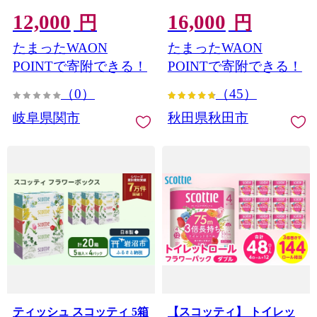
ング170S 日用品 消耗品 備
(シングル)×6パック 秋田市
12,000
16,000
蓄 古紙 再生紙100％ 環境
オリジナル 最短翌日発送
円
円
にやさしい 美濃桜製紙 防
[スコッティ フラワーパッ
たまったWAON
たまったWAON
災 エコ 生活用品 3倍巻 交
ク トイレットペーパー 日
換 頻度 長持ち 個包装 芯あ
本製紙クレシア 新生活] 秋
POINTで寄附できる！
POINTで寄附できる！
り ミシン目なし エンボス
田県秋田市
（0）
（45）
なし
岐阜県関市
秋田県秋田市
ティッシュ スコッティ 5箱
【スコッティ】 トイレッ