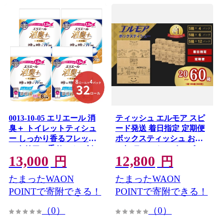
0013-10-05 エリエール 消
ティッシュ エルモア スピ
臭＋ トイレットティシュ
ード発送 着日指定 定期便
ー しっかり香るフレッシ
ボックスティッシュ おし
ュクリアの香り コンパク
ゃれ ティッシュペーパー
13,000
12,800
トダブル 8ロール×4パック
tissue てぃっしゅ ボックス
円
円
32ロール 1.5倍巻 37.5m
ティッシュ ティッシュ テ
たまったWAON
たまったWAON
トイレットペーパー ダブ
ィッシュペーパー ティシ
ル パルプ100％ 消臭 防臭
ューペーパー BOXティッ
POINTで寄附できる！
POINTで寄附できる！
日用品 消耗品 備蓄
シュ 箱ティッシュ
（0）
（0）
Kazaru×Krafty ラインアー