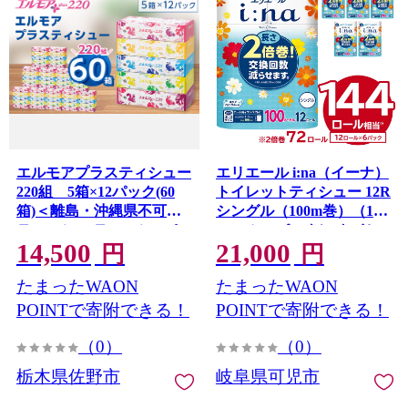
エルモアプラスティシュー
エリエール i:na（イーナ）
220組 5箱×12パック(60
トイレットティシュー 12R
箱)＜離島・沖縄県不可＞_
シングル（100m巻）（12
ティッシュ ティッシュペ
ロール×6パック） トイレ
14,500
21,000
ーパー 日用品 消耗品 まと
ットペーパー 2倍 巻 エコ
円
円
め買い 常備品 生活用品 ボ
フローラル 日用品 トイレ
たまったWAON
たまったWAON
ックスティッシュ
香り付き 新生活 備蓄 防災
【1333461】
消耗品 生活雑貨 生活用品
POINTで寄附できる！
POINTで寄附できる！
コンパクト 岐阜県 可児市
0095-005
（0）
（0）
栃木県佐野市
岐阜県可児市