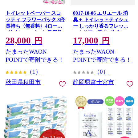
トイレットペーパー スコ
0017-10-06 エリエール 消
ッティ フラワーパック 3倍
臭＋ トイレットティシュ
長持ち〈無香料〉4ロール
ー しっかり香るフレッシ
(ダブル)×12パック 日用品
ュクリアの香り ダブル 12
28,000
17,000
最短翌日発送 [スコッティ
ロール×6パック 72ロール
円
円
フラワーパック トイレッ
25m トイレットペーパー
たまったWAON
たまったWAON
トペーパー 日本製紙クレ
パルプ100％ 消臭 防臭 日
シア 新生活] 秋田県秋田市
用品 消耗品 備蓄
POINTで寄附できる！
POINTで寄附できる！
（1）
（0）
秋田県秋田市
静岡県富士宮市