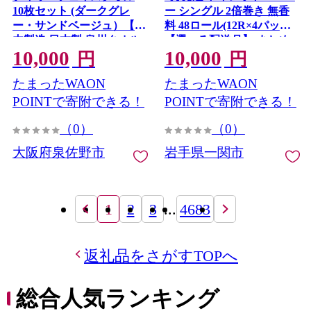
10枚セット (ダークグレ
ー シングル 2倍巻き 無香
ー・サンドベージュ）【国
料 48ロール(12R×4パック)
内製造 日本製 泉州タオル
【選べる配送月】 まとめ
10,000
10,000
無地 吸水力 耐久性】
買い 大容量 日用品 生活必
円
円
G4383
需品 備蓄 再生紙 人気 おす
たまったWAON
たまったWAON
すめ ランキング 送料無料
岩手県 一関市 といれっと
POINTで寄附できる！
POINTで寄附できる！
ぺーぱー しんぐる
（0）
（0）
大阪府泉佐野市
岩手県一関市
1
2
3
...
4683
返礼品をさがすTOPへ
総合人気ランキング