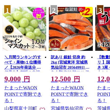
1
2
3
＼月間ランキング(す
訳あり 銀鮭 切身 約
【数量
べて・果物)１位獲得
2kg [宮城東洋 宮城県
リ 】
／【2026年発送分 先
気仙沼市 20564991] 鮭
き 3尾 
行予約】頬張る幸福
魚介類 海鮮 訳アリ 規
大きさ
9,000
12,500
12,
感 〜緑の宝石・ シ
格外 不揃い さけ サケ
レ・山
円
円
ャインマスカット 〜
鮭切身 シャケ 切り身
鰻 ふ
たまったWAON
たまったWAON
たまっ
１ｋｇ以上（２〜３
冷凍 家庭用 おかず 弁
な重 
房） フルーツ 山梨県
当 支援 サーモン 銀鮭
茨城 
POINTで寄附でき
POINTで寄附でき
POI
産 果物 くだもの シャ
切り身 魚 わけあり
と納税 冷
る！
る！
る！
イン マスカット ぶど
山梨県富士川町
宮城県気仙沼市
茨城
う ブドウ 葡萄 大粒 種