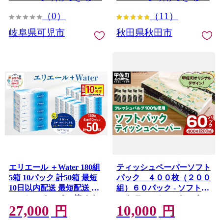
パクト パルプ100％ 岐阜県
（0）
（11）
可児市 0095-006
岐阜県可児市
秋田県秋田市
エリエール ＋Water 180組
ティッシュペーパーソフト
5箱 10パック 計50箱 最短
パック ４００枚（２００
10日以内配送 最短配送 テ
組）６０パック - ソフトパ
ィッシュペーパー 箱 やわ
ック ティッシュ ペーパー
27,000
10,000
らか 保湿成分配合 まとめ
箱無し 60箱 生活用品 雑貨
円
円
買い 紙 防災 常備品 備蓄品
日用品 必需品 紙 常備品 ま