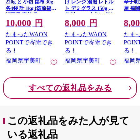
220g と 小切 昆布 30g
け レンジ 湯煎 レトル
辛子明太
各4袋 計 1kg [筑前福岡
ト デミグラス 150g 18
屋 福
福岡県 宇美町
個 計2.7kg 小分け 個包
um40a
10,000
8,000
8,0
um40azo710008] セッ
装 [大黒物産 福岡県 宇
めんた
円
円
ト めんたいこ めんた
美町 um40bak830014]
多 福
たまったWAON
たまったWAON
たまっ
い子 冷凍 小分け おか
湯せん 冷凍 レンチン
ず ご飯のお供
温める大容量 はんば
POINTで寄附でき
POINTで寄附でき
POI
ーぐ hannba-gu 人気
る！
る！
る！
福岡県宇美町
福岡県宇美町
福岡
すべての返礼品をみる
この返礼品をみた人が見て
いる返礼品