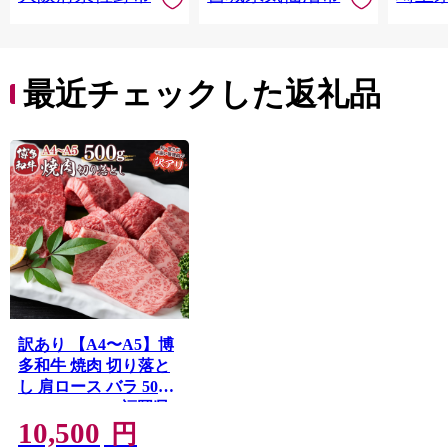
お中元
贈答
最近チェックした返礼品
訳あり 【A4〜A5】博
多和牛 焼肉 切り落と
し 肩ロース バラ 500g
[MEAT PLUS 福岡県
10,500
宇美町
円