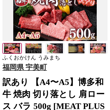
ふくおかけん うみまち
福岡県 宇美町
訳あり 【A4〜A5】博多和
牛 焼肉 切り落とし 肩ロー
ス バラ 500g [MEAT PLUS