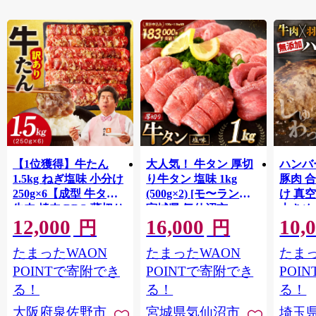
【1位獲得】牛たん
大人気！ 牛タン 厚切
ハンバー
1.5kg ねぎ塩味 小分け
り牛タン 塩味 1kg
豚肉 
250g×6【成型 牛タン
(500g×2) [モ〜ランド
け 真
牛肉 焼肉 BBQ 薄切り
宮城県 気仙沼市
大きめ
12,000
16,000
10,
ぎゅうたん スライス
20564660] 肉 牛肉 精肉
保存料
円
円
訳あり サイズ不揃
牛たん 牛タン塩 牛た
淡路島
たまったWAON
たまったWAON
たまっ
い】 G4721
ん塩 冷凍 焼肉 BBQ ア
ポーク 
ウトドア バーベキュ
き肉 
POINTで寄附でき
POINTで寄附でき
POI
ー 厚切り タン
ず 惣
る！
る！
る！
まみ 
大阪府泉佐野市
宮城県気仙沼市
埼玉
んのお