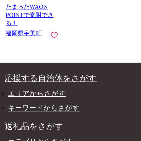
um40azp010029] 牛肉
たまったWAON
肉 和牛 肩肉 バラ肉 焼
き肉
POINTで寄附でき
る！
福岡県宇美町
応援する自治体をさがす
エリアからさがす
キーワードからさがす
返礼品をさがす