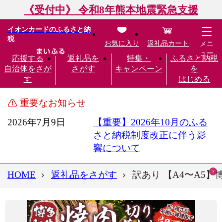
《受付中》 令和8年熊本地震緊急支援
イオンカードのふるさと納
税
お気に入り
返礼品カート
メニ
ュー
応援する
返礼品を
特集・
ふるさと納税
自治体をさが
さがす
キャンペーン
を
す
はじめる
重要なお知らせ
2026年7月9日
【重要】2026年10月のふる
さと納税制度改正に伴う影
響について
HOME
返礼品をさがす
訳あり 【A4〜A5】博多