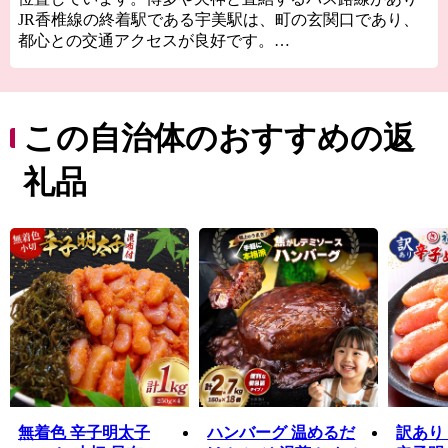
JR香椎線の終着駅である宇美駅は、町の玄関口であり、
都心との交通アクセスが良好です。
宇美町は「子安のまち」であり、安産信仰で有名な「宇
美八幡宮」があります。古事記や日本書紀にも、神功皇
后が応神天皇を出産された地を「産み（宇美）」と呼ぶ
ようになったという記述があります。
この自治体のおすすめの返
また、宇美町の歴史は古く、日本最古の古代山城「大野
城跡」や、魏志倭人伝に記載がある「不彌（ふみ）国」
礼品
として本町が注目される根拠となった「光正寺古墳」な
ど多くの文化財があります。
三郡山の麓には、福岡県森林浴100選にも選ばれた「一本
松公園」があり、大自然の景観を満喫できます。また、
冬場に見られる高さ20メートルもの見事な「河原谷の大
つらら（難所ケ滝）」はこのスポットの目玉のひとつで
す。
無着色 辛子明太子
ハンバーグ 温めるだ
訳あり