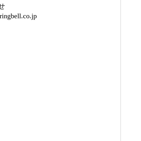
せ
ingbell.co.jp