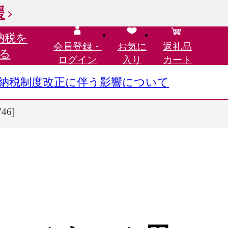
援
納税を
会員登録・
お気に
返礼品
る
ログイン
入り
カート
さと納税制度改正に伴う影響について
46]