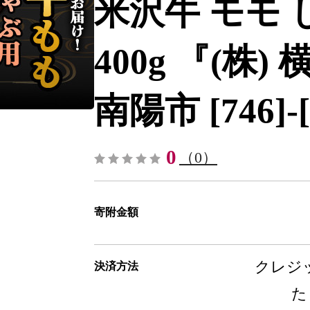
米沢牛 モモ
400g 『(株
南陽市 [746]-[
0
（0）
寄附金額
クレジッ
決済方法
た