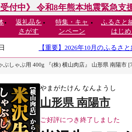
受付中》 令和8年熊本地震緊急支
体
返礼品を
特集・
キャ
ふるさと
さがす
ンペーン
はじめ
9日
【重要】2026年10月のふる
ぶしゃぶ用 400g 『(株) 横山肉店』 山形県 南陽市 [7
やまがたけん なんようし
山形県 南陽市
ご好評につき終了しました