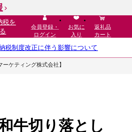
援
納税を
会員登録・
お気に
返礼品
る
ログイン
入り
カート
さと納税制度改正に伴う影響について
ハムマーケティング株式会社】
和牛切り落とし