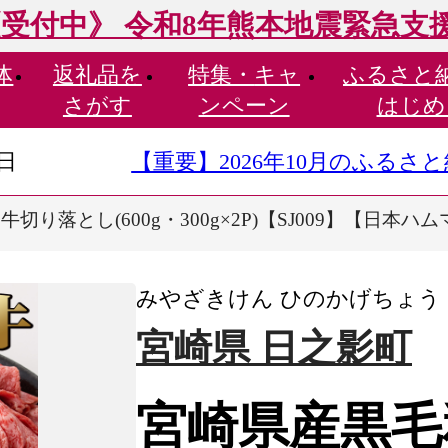
受付中》 令和8年熊本地震緊急支
体
返礼品を
特集・
キャ
ふるさと
さがす
ンペーン
はじめ
9日
【重要】2026年10月のふる
切り落とし(600g・300g×2P)【SJ009】【日本
みやざきけん ひのかげちょう
宮崎県 日之影町
宮崎県産黒毛