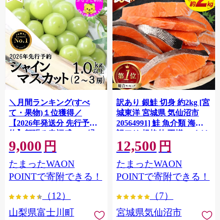
＼月間ランキング(すべ
訳あり 銀鮭 切身 約2kg [宮
て・果物)１位獲得／
城東洋 宮城県 気仙沼市
【2026年発送分 先行予
20564991] 鮭 魚介類 海鮮
約】頬張る幸福感 〜緑の
訳アリ 規格外 不揃い さけ
9,000
12,500
宝石・ シャインマスカッ
サケ 鮭切身 シャケ 切り身
円
円
ト 〜 １ｋｇ以上（２〜３
冷凍 家庭用 おかず 弁当 支
たまったWAON
たまったWAON
房） フルーツ 山梨県産 果
援 サーモン 銀鮭切り身 魚
物 くだもの シャイン マス
わけあり
POINTで寄附できる！
POINTで寄附できる！
カット ぶどう ブドウ 葡萄
（12）
（7）
大粒 種なし 先行予約 富士
川町 10000円 一万円 9000
山梨県富士川町
宮城県気仙沼市
円 九千円