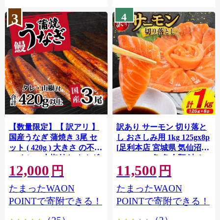
3
4
【数量限定】【 訳アリ 】
訳あり サーモン 切り落と
国産うなぎ 蒲焼き 3尾 セ
し おさしみ用 1kg 125gx8p
ット ( 420g ) 大きさ の不揃
[足利本店 宮城県 気仙沼市
い タレ・山椒付き ウナギ
20564313] 魚 魚介類 鮭 お
12,000
11,500
鰻 ふぞろい 不揃い うな重
刺し身 刺し身 刺身 生 生食
円
円
ひつまぶし 人気 茨城 八千
個包装 チリ銀鮭 銀鮭 海鮮
たまったWAON
たまったWAON
代町 ふるさと納税 冷凍
海鮮丼 魚介
[SF951ya]
POINTで寄附できる！
POINTで寄附できる！