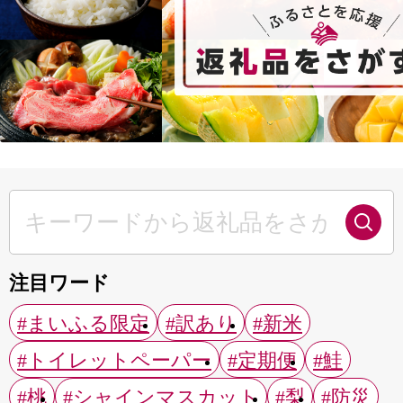
注目ワード
#まいふる限定
#訳あり
#新米
#トイレットペーパー
#定期便
#鮭
#桃
#シャインマスカット
#梨
#防災