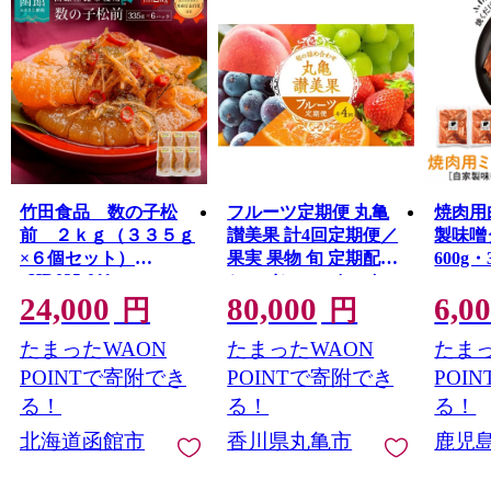
竹田食品 数の子松
フルーツ定期便 丸亀
焼肉用
前 ２ｋｇ（３３５ｇ
讃美果 計4回定期便／
製味噌
×６個セット）
果実 果物 旬 定期配送
600g・3
_HD025-011
シャインマスカット
24,000
80,000
6,0
桃 みかん いちご ピオ
円
円
ーネ ぶどう 詰め合わ
たまったWAON
たまったWAON
たまっ
せ 詰合せ 果物類 旬の
フルーツ 季節の果物
POINTで寄附でき
POINTで寄附でき
POI
ブドウ せとか お楽し
る！
る！
る！
み
北海道函館市
香川県丸亀市
鹿児