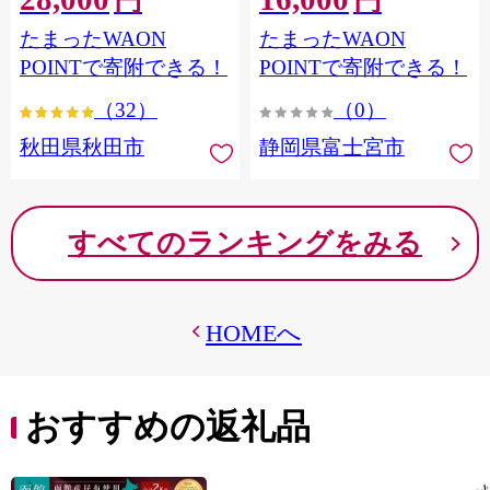
円
円
フラワーパック トイレッ
シングル パルプ100％ 香り
たまったWAON
たまったWAON
トペーパー 日本製紙クレ
つき 日用品 消耗品 備蓄
シア] 秋田県秋田市
POINTで寄附できる！
POINTで寄附できる！
（32）
（0）
秋田県秋田市
静岡県富士宮市
すべてのランキングをみる
HOMEへ
おすすめの返礼品