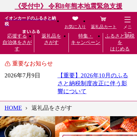
《受付中》 令和8年熊本地震緊急支援
イオンカードのふるさと納
税
お気に入り
返礼品カート
メニ
ュー
応援する
返礼品を
特集・
ふるさと納税
自治体をさが
さがす
キャンペーン
を
す
はじめる
重要なお知らせ
2026年7月9日
【重要】2026年10月のふる
さと納税制度改正に伴う影
響について
HOME
返礼品をさがす