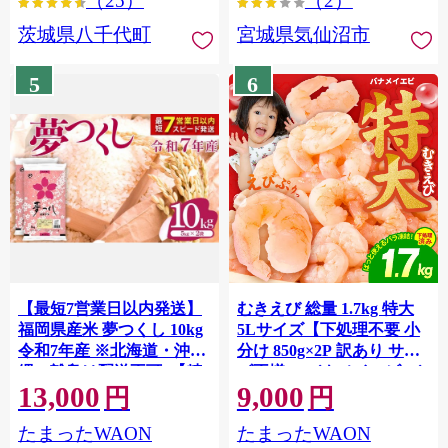
（25）
（2）
茨城県八千代町
宮城県気仙沼市
5
6
【最短7営業日以内発送】
むきえび 総量 1.7kg 特大
福岡県産米 夢つくし 10kg
5Lサイズ【下処理不要 小
令和7年産 ※北海道・沖
分け 850g×2P 訳あり サイ
縄・離島は配送不可 |【精
ズ不揃い バナメイエビ バ
13,000
9,000
米 単一米 単一原料米 7年
ラ凍結】 G4142
円
円
産 国産 お米 ブランド米
たまったWAON
たまったWAON
5kg × 2 ゆめつくし】