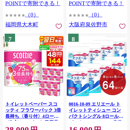
CY009_01
POINTで寄附できる！
POINTで寄附できる！
（0）
（0）
福岡県大木町
大阪府泉佐野市
7
8
トイレットペーパー スコ
0016-10-09 エリエール ト
ッティ フラワーパック 3倍
イレットティシュー コン
長持ち〈香り付〉4ロール
パクトシングル 8ロール×8
(ダブル)×12パック 日用品
パック 64ロール 1.5倍巻
28,000
16,000
最短翌日発送 [スコッティ
82.5m トイレットペーパー