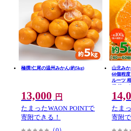
極撰!仁尾の温州みかん(約5kg)
山北みかん
60個程度
ルーツ 
柑 甘い 
13,000
14,
南市 yk-0
円
たまったWAON POINTで
たまっ
寄附できる！
寄附
（0）