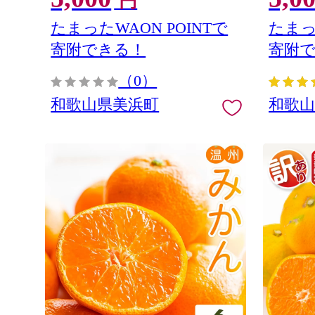
円
家庭用 和
たまったWAON POINTで
たまっ
寄附できる！
寄附
（0）
和歌山県美浜町
和歌