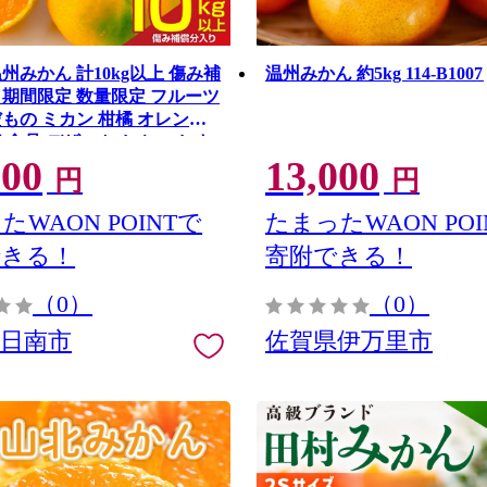
州みかん 計10kg以上 傷み補
温州みかん 約5kg 114-B1007
 期間限定 数量限定 フルーツ
だもの ミカン 柑橘 オレンジ
 食品 デザート おやつ おす
000
13,000
地直送 ご家庭用 おすそ分け
円
円
ネイバーフッド 宮崎県 日南市
B176-26
たWAON POINTで
たまったWAON POI
できる！
寄附できる！
（0）
（0）
県日南市
佐賀県伊万里市