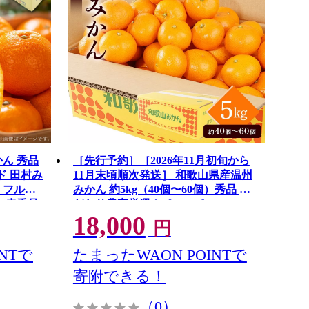
かん 秀品
［先行予約］［2026年11月初旬から
ンド 田村み
11月末頃順次発送］ 和歌山県産温州
 フルー
みかん 約5kg（40個〜60個）秀品 こ
ー 赤秀品
だわり農家厳選！［KG31］
18,000
間限定 お
円
送料無料
NTで
たまったWAON POINTで
寄附できる！
（0）