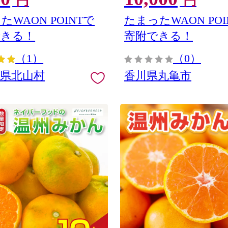
円
円
歌山【nuk159-12A】
ツ大福 ギフト 家庭用 香川県
たWAON POINTで
たまったWAON POI
できる！
寄附できる！
（1）
（0）
山県北山村
香川県丸亀市