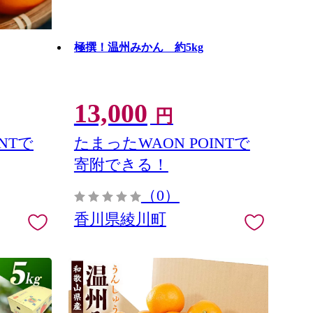
極撰！温州みかん 約5kg
13,000
円
NTで
たまったWAON POINTで
寄附できる！
（0）
香川県綾川町