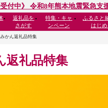
受付中》 令和8年熊本地震緊急支
体
返礼品を
特集・
キャ
ふるさと
さがす
ンペーン
はじめ
】みかん返礼品特集
ん返礼品特集