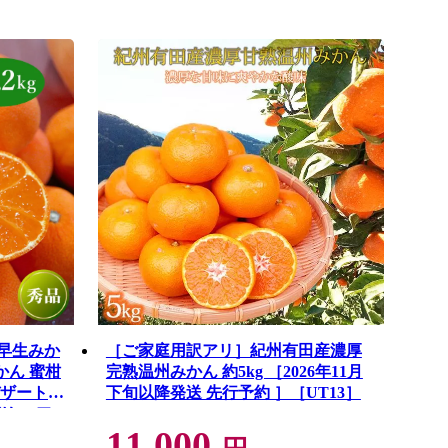
紅早生みか
［ご家庭用訳アリ］紀州有田産濃厚
完熟温州みかん 約5kg ［2026年11月
デザート
下旬以降発送 先行予約 ］［UT13］
リー ア
11,000
ト フルー