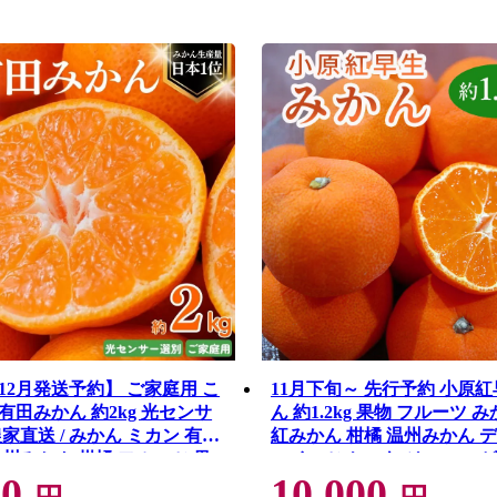
年12月発送予約】 ご家庭用 こ
11月下旬～ 先行予約 小原
有田みかん 約2kg 光センサ
ん 約1.2kg 果物 フルーツ みかん 蜜柑
家直送 / みかん ミカン 有田
紅みかん 柑橘 温州みかん 
温州みかん 柑橘 フルーツ 果
スイーツ ケーキ ジュース ゼ
00
10,000
もの 旬 人気 みかん先行予約
イス シャーベット ジェラー