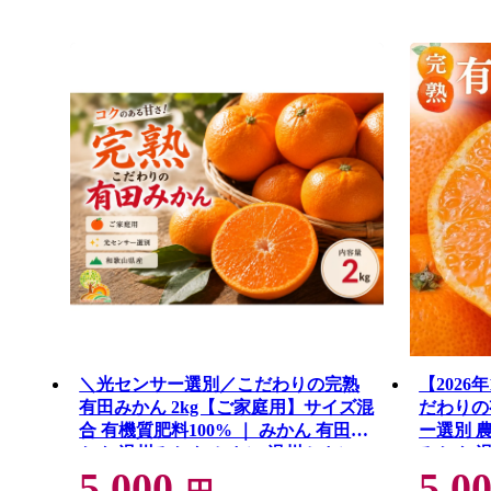
＼光センサー選別／こだわりの完熟
【2026
有田みかん 2kg【ご家庭用】サイズ混
だわりの
合 有機質肥料100% ｜ みかん 有田み
ー選別 農
かん 温州みかん ミカン 温州ミカン
みかん 
5,000
5,0
柑橘 温州 甘い コク 産地直送◇
物 くだ