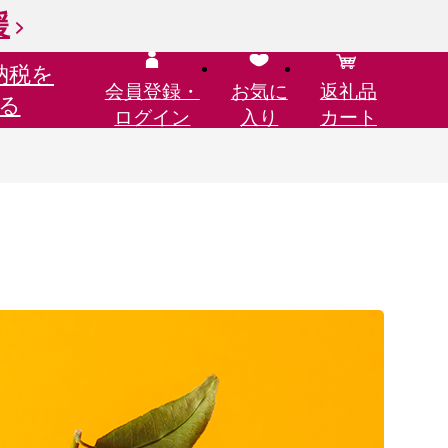
援
納税を
会員登録・
お気に
返礼品
る
ログイン
入り
カート