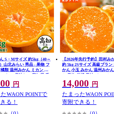
 S・Mサイズ 約5kg（40～
【2026年先行予約】田村み
）山北みらい 秀品 - 果物 フ
約 5kg 2Sサイズ 高級ブラ
柑橘類 温州みかん ミカン 蜜
かん 小玉 みかん 温州みかん
おいしい 美味しい 高知県 香
ツ 果物 柑橘 果汁 ジューシ
000
14,000
062
青秀品 国産 食品 食べ物 期
円
円
取り寄せ 和歌山県 湯浅町 
_DN6014
たWAON POINTで
たまったWAON POI
できる！
寄附できる！
（0）
（0）