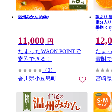
温州みかん 約6kg
訳あり 温
償分入り
果物 く
人気 国産
11,000
12,
すめ 産
円
特産品 
送料無料_B
たまったWAON POINTで
たまっ
寄附できる！
寄附
（0）
香川県小豆島町
宮崎